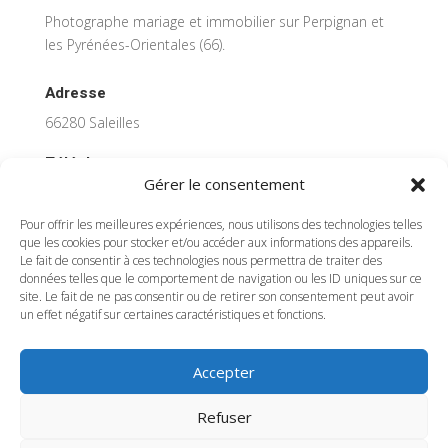
Photographe mariage et immobilier sur Perpignan et
les Pyrénées-Orientales (66).
Adresse
66280 Saleilles
Téléphone
Gérer le consentement
07 69 10 41 37
Pour offrir les meilleures expériences, nous utilisons des technologies telles
Email
que les cookies pour stocker et/ou accéder aux informations des appareils.
Le fait de consentir à ces technologies nous permettra de traiter des
damien.gobron@gmail.com
données telles que le comportement de navigation ou les ID uniques sur ce
site. Le fait de ne pas consentir ou de retirer son consentement peut avoir
Liens
un effet négatif sur certaines caractéristiques et fonctions.
Mentions légales
Politique de confidentialité
Accepter
Web design
Refuser
Agence FL